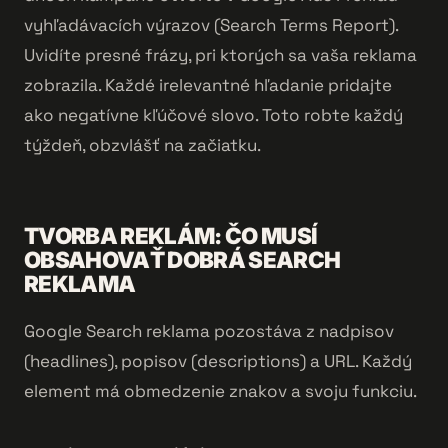
vyhľadávacích výrazov (Search Terms Report).
Uvidíte presné frázy, pri ktorých sa vaša reklama
zobrazila. Každé irelevantné hľadanie pridajte
ako negatívne kľúčové slovo. Toto robte každý
týždeň, obzvlášť na začiatku.
TVORBA REKLÁM: ČO MUSÍ
OBSAHOVAŤ DOBRÁ SEARCH
REKLAMA
Google Search reklama pozostáva z nadpisov
(headlines), popisov (descriptions) a URL. Každý
element má obmedzenie znakov a svoju funkciu.