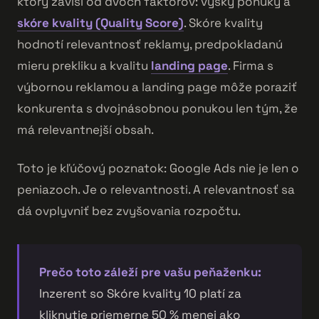
ktorý závisí od dvoch faktorov: výšky ponuky a
skóre kvality (Quality Score)
. Skóre kvality
hodnotí relevantnosť reklamy, predpokladanú
mieru prekliku a kvalitu
landing page
. Firma s
výbornou reklamou a landing page môže poraziť
konkurenta s dvojnásobnou ponukou len tým, že
má relevantnejší obsah.
Toto je kľúčový poznatok: Google Ads nie je len o
peniazoch. Je o relevantnosti. A relevantnosť sa
dá ovplyvniť bez zvyšovania rozpočtu.
Prečo toto záleží pre vašu peňaženku:
Inzerent so Skóre kvality 10 platí za
kliknutie priemerne 50 % menej ako