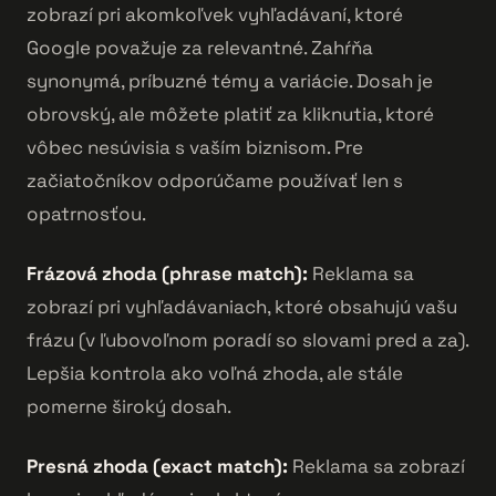
zobrazí pri akomkoľvek vyhľadávaní, ktoré
Google považuje za relevantné. Zahŕňa
synonymá, príbuzné témy a variácie. Dosah je
obrovský, ale môžete platiť za kliknutia, ktoré
vôbec nesúvisia s vaším biznisom. Pre
začiatočníkov odporúčame používať len s
opatrnosťou.
Frázová zhoda (phrase match):
Reklama sa
zobrazí pri vyhľadávaniach, ktoré obsahujú vašu
frázu (v ľubovoľnom poradí so slovami pred a za).
Lepšia kontrola ako voľná zhoda, ale stále
pomerne široký dosah.
Presná zhoda (exact match):
Reklama sa zobrazí