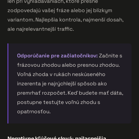
len pri vyhľadávaniach, ktoré presne
zodpovedajú vašej fráze alebo jej blízkym
variantom. Najlepšia kontrola, najmenší dosah,
ale najrelevantnejší traffic.
Odporúčanie pre začiatočníkov:
Začnite s
frázovou zhodou alebo presnou zhodou.
Voľná zhoda v rukách neskúseného
inzerenta je najrýchlejší spôsob ako
premrhať rozpočet. Keď budete mať dáta,
postupne testujte voľnú zhodu s
opatrnosťou.
Negatívne kľúčové slová: najlacnejšia