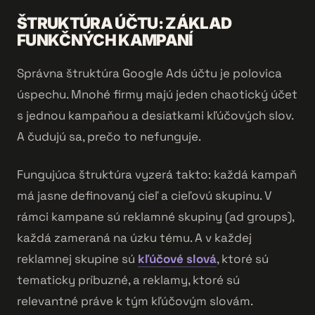
ŠTRUKTÚRA ÚČTU: ZÁKLAD
FUNKČNÝCH KAMPANÍ
Správna štruktúra Google Ads účtu je polovica
úspechu. Mnohé firmy majú jeden chaotický účet
s jednou kampaňou a desiatkami kľúčových slov.
A čudujú sa, prečo to nefunguje.
Fungujúca štruktúra vyzerá takto: každá kampaň
má jasne definovaný cieľ a cieľovú skupinu. V
rámci kampane sú reklamné skupiny (ad groups),
každá zameraná na úzku tému. A v každej
reklamnej skupine sú
kľúčové slová
, ktoré sú
tematicky príbuzné, a reklamy, ktoré sú
relevantné práve k tým kľúčovým slovám.