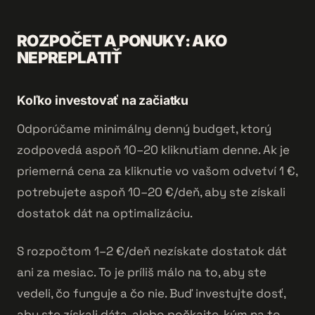
ROZPOČET A PONUKY: AKO
NEPREPLATIŤ
Koľko investovať na začiatku
Odporúčame minimálny denný budget, ktorý
zodpovedá aspoň 10–20 kliknutiam denne. Ak je
priemerná cena za kliknutie vo vašom odvetví 1 €,
potrebujete aspoň 10–20 €/deň, aby ste získali
dostatok dát na optimalizáciu.
S rozpočtom 1–2 €/deň nezískate dostatok dát
ani za mesiac. To je príliš málo na to, aby ste
vedeli, čo funguje a čo nie. Buď investujte dosť,
aby ste získali dáta, alebo počkajte, kým na to