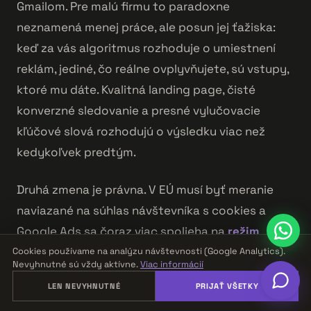
Gmailom. Pre malú firmu to paradoxne
neznamená menej práce, ale posun jej ťažiska:
keď za vás algoritmus rozhoduje o umiestnení
reklám, jediné, čo reálne ovplyvňujete, sú vstupy,
ktoré mu dáte. Kvalitná landing page, čisté
konverzné sledovanie a presné vylučovacie
kľúčové slová rozhodujú o výsledku viac než
kedykoľvek predtým.
Druhá zmena je právna. V EÚ musí byť meranie
naviazané na súhlas návštevníka s cookies a
Google Ads sa čoraz viac spolieha na
režim
súhlasu (Consent Mode)
. Bez správne
Cookies používame na analýzu návštevnosti (Google Analytics).
Nevyhnutné sú vždy aktívne.
Viac informácií
nastaveného súhlasu strácate časť konverzných
LEN NEVYHNUTNÉ
PRIJAŤ VŠETKY
dát a algoritmus sa učí z menšej vzorky. Ak