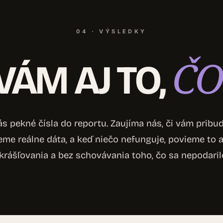
04 · VÝSLEDKY
ČO
ÁM AJ TO,
s pekné čísla do reportu. Zaujíma nás, či vám pribudl
eme reálne dáta, a keď niečo nefunguje, povieme to
krášľovania a bez schovávania toho, čo sa nepodaril