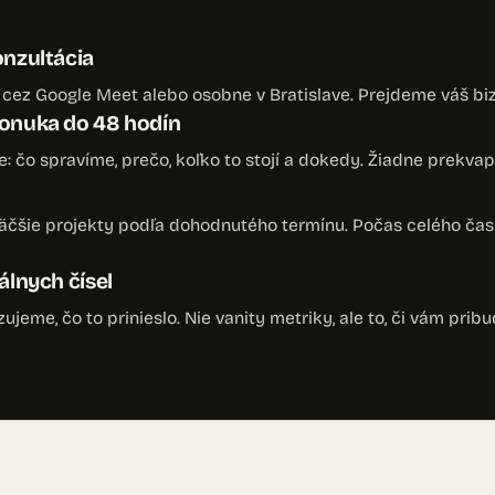
onzultácia
cez Google Meet alebo osobne v Bratislave. Prejdeme váš bizn
onuka do 48 hodín
: čo spravíme, prečo, koľko to stojí a dokedy. Žiadne prekvap
väčšie projekty podľa dohodnutého termínu. Počas celého ča
álnych čísel
jeme, čo to prinieslo. Nie vanity metriky, ale to, či vám pribud