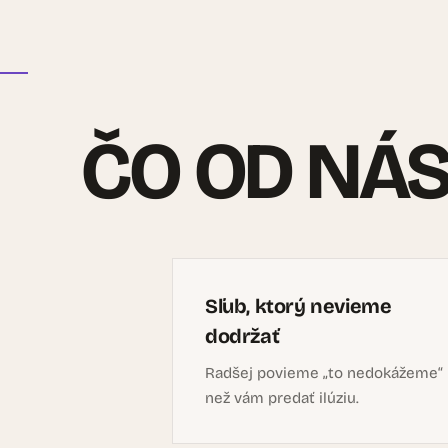
ČO OD NÁ
Sľub, ktorý nevieme
dodržať
Radšej povieme „to nedokážeme“
než vám predať ilúziu.