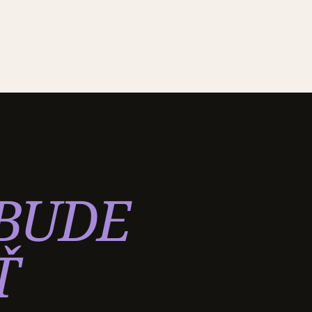
BUDE
Ť