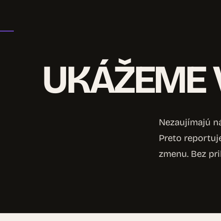
UKÁŽEME V
Nezaujímajú ná
Preto reportuj
zmenu. Bez pri