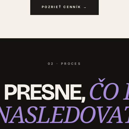
POZRIEŤ CENNÍK →
02 · PROCES
ČO 
E PRESNE,
NASLEDOVA