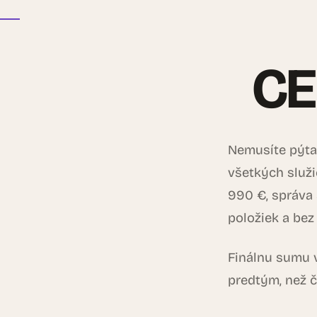
CE
Nemusíte pýtať
všetkých služ
990 €, správa 
položiek a bez
Finálnu sumu v
predtým, než 