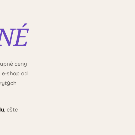
NÉ
stupné ceny
, e-shop od
krytých
du
, ešte