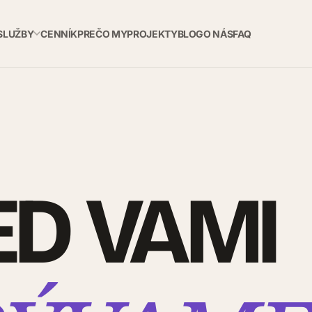
SLUŽBY
CENNÍK
PREČO MY
PROJEKTY
BLOG
O NÁS
FAQ
ED VAMI