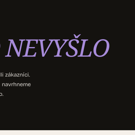
 NEVYŠLO
i zákazníci.
 a navrhneme
o.