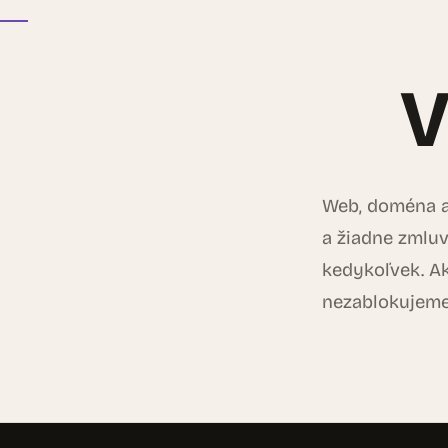
V
Web, doména aj
a žiadne zmluv
kedykoľvek. Ak
nezablokujeme