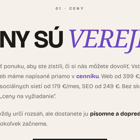
01 · CENY
VEREJ
NY SÚ
 ponuku, aby ste zistili, či si nás môžete dovoliť. V
ieb máme napísané priamo v
cenníku
. Web od 399 €
sociálnych sietí od 179 €/mes, SEO od 249 €. Bez s
 „ceny na vyžiadanie“.
ždy určí rozsah, ale dostanete ju
písomne a dopre
čokoľvek začneme.