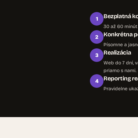
Bezplatná k
1
30 až 60 minút 
Konkrétna p
2
Písomne a jasne
Realizácia
3
Web do 7 dní, 
priamo s nami.
Reporting re
4
Pravidelne ukazu