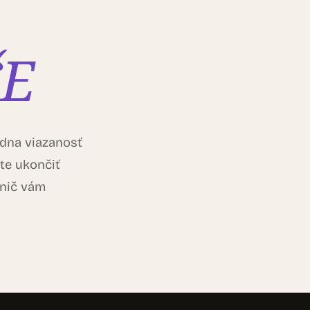
ŠE
adna viazanosť
te ukončiť
 nič vám