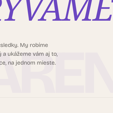
RÝVAME
výsledky. My robíme
 a ukážeme vám aj to,
áce, na jednom mieste.