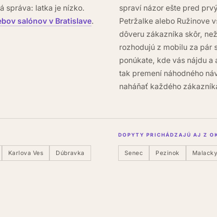
 správa: latka je nízko.
spraví názor ešte pred pr
bov salónov v Bratislave
.
Petržalke alebo Ružinove v
dôveru zákazníka skôr, než
rozhodujú z mobilu za pár
ponúkate, kde vás nájdu a 
tak premení náhodného náv
naháňať každého zákazník
DOPYTY PRICHÁDZAJÚ AJ Z O
Karlova Ves
Dúbravka
Senec
Pezinok
Malack