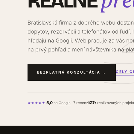
REÁLNE
Bratislavská firma z dobrého webu dostane
dopytov, rezervácií a telefonátov od ľudí, 
hľadajú na Googli. Web pracuje za vás no
na prvý pohľad a mení návštevníka na pla
CELÝ C
BEZPLATNÁ KONZULTÁCIA →
5,0
37+
★★★★★
na
Google
· 7 recenzií
realizovaných projek