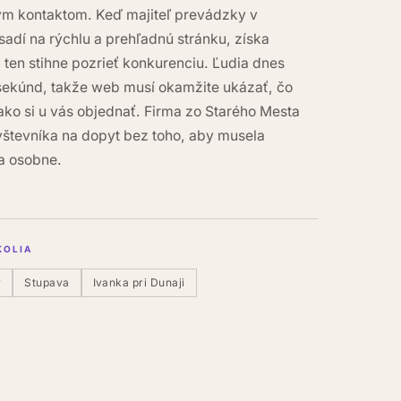
vým kontaktom. Keď majiteľ prevádzky v
sadí na rýchlu a prehľadnú stránku, získa
 ten stihne pozrieť konkurenciu. Ľudia dnes
 sekúnd, takže web musí okamžite ukázať, čo
ako si u vás objednať. Firma zo Starého Mesta
števníka na dopyt bez toho, aby musela
a osobne.
KOLIA
y
Stupava
Ivanka pri Dunaji