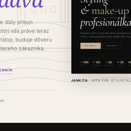
 stály prísun
ktorí vás práve teraz
nstop, buduje dôveru
tiaceho zákazníka.
ENNÍK
JANKITA
· WEB PRE STYLISTK
tov