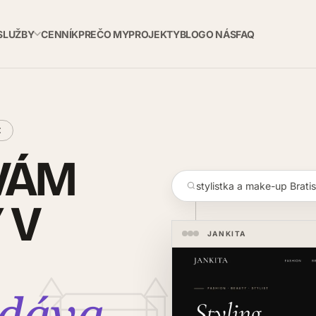
SLUŽBY
CENNÍK
PREČO MY
PROJEKTY
BLOG
O NÁS
FAQ
€
VÁM
stylistka a make-up Brati
 V
JANKITA
edáva