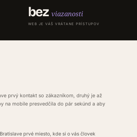
bez
viazanosti
WEB JE VÁŠ VRÁTANE PRÍSTUPOV
ave prvý kontakt so zákazníkom, druhý je až
aby na mobile presvedčila do pár sekúnd a aby
 Bratislave prvé miesto, kde si o vás človek