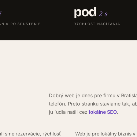
pod
í
2 s
ANIA PO SPUSTENIE
RÝCHLOSŤ NAČÍTANIA
Dobrý web je dnes pre firmu v Bratisl
telefón. Preto stránku staviame tak, 
ju ľudia našli cez
lokálne SEO
.
li sme rezervácie, rýchlosť
Web je pre lokálny biznis v