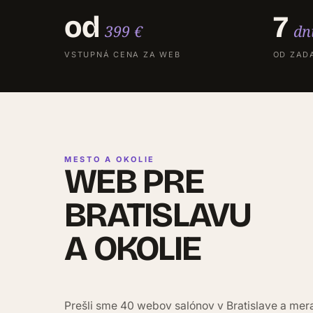
od
7
399 €
dn
VSTUPNÁ CENA ZA WEB
OD ZAD
MESTO A OKOLIE
WEB PRE
BRATISLAVU
A OKOLIE
Prešli sme 40 webov salónov v Bratislave a mera