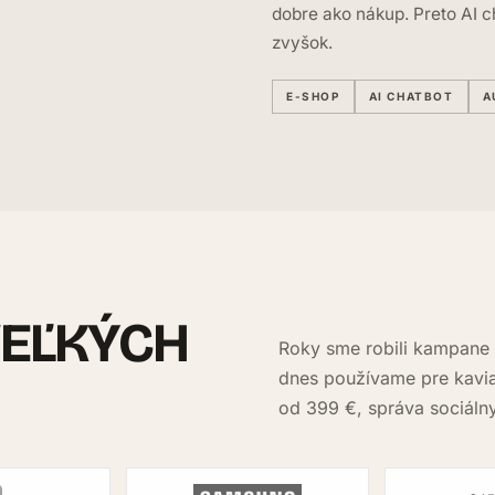
dobre ako nákup. Preto AI c
zvyšok.
E-SHOP
AI CHATBOT
A
VEĽKÝCH
Roky sme robili kampane 
dnes používame pre kavia
od 399 €, správa sociálny