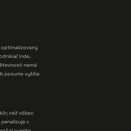
e optimalizovaný
dnikiaľ inde,
ávštevnosti nemá
eb posunie vyššie
kôr, než vôbec
 penalizuje v
osť si overíte