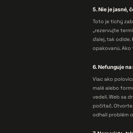
5. Nie je jasné,
Toto je tichý zab
„rezervujte term
ďalej, tak odíde.
opakovanú. Ako t
6. Nefunguje na
Viac ako polovica
malé alebo formu
vedeli. Web sa d
počítač. Otvorte
odhalí problém 