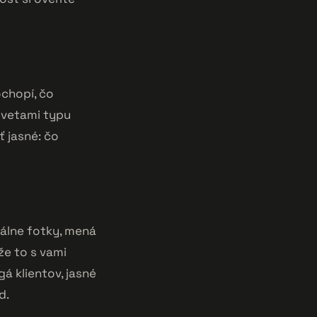
ochopí, čo
 vetami typu
ť jasné: čo
eálne fotky, mená
že to s vami
á klientov, jasné
d.