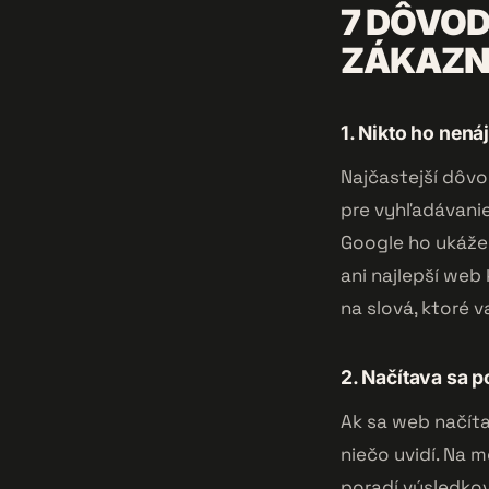
7 DÔVOD
ZÁKAZN
1. Nikto ho nená
Najčastejší dôvo
pre vyhľadávanie
Google ho ukáže 
ani najlepší web 
na slová, ktoré v
2. Načítava sa 
Ak sa web načíta
niečo uvidí. Na 
poradí výsledkov,