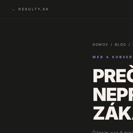
← RESULTY.SK
DOMOV
/
BLOG
/
WEB A KONVER
PRE
NEP
ZÁK
Čítanie: cca 9 min