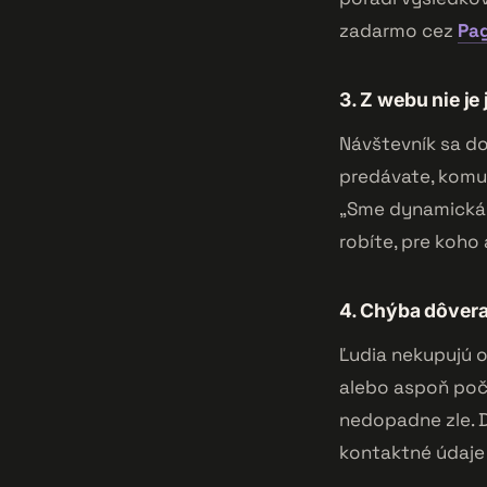
zadarmo cez
Pa
3. Z webu nie je
Návštevník sa do
predávate, komu
„Sme dynamická f
robíte, pre koho 
4. Chýba dôver
Ľudia nekupujú o
alebo aspoň poče
nedopadne zle. D
kontaktné údaje