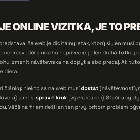
 JE ONLINE VIZITKA, JE TO P
predstava, že web je digitálny leták, ktorý si „len musí 
o nepresvedčí a nikoho neprivedie, je len drahá fotka p
ohu: zmeniť návštevníka na dopyt alebo predaj. Ak túto 
e diera.
ri články: niekto sa na web musí
dostať
(návštevnosť), 
dôvera) a musí
spraviť krok
(výzva k akcii). Stačí, aby zl
du. Väčšina firiem rieši len ten prvý, pritom problém bý