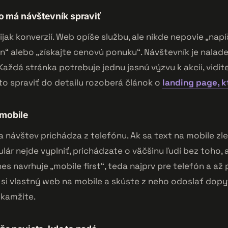
 čo má návštevník spraviť
ijak konverzií. Web opíše službu, ale nikde nepovie „nap
ín“ alebo „získajte cenovú ponuku“. Návštevník je nalade
 Každá stránka potrebuje jednu jasnú výzvu k akcii, vidit
o spraviť do detailu rozoberá článok o
landing page, k
 mobile
 návštev prichádza z telefónu. Ak sa text na mobile zle 
lár nejde vyplniť, prichádzate o väčšinu ľudí bez toho,
nes navrhuje „mobile first“, teda najprv pre telefón a a
 si vlastný web na mobile a skúste z neho odoslať dopy
okamžite.