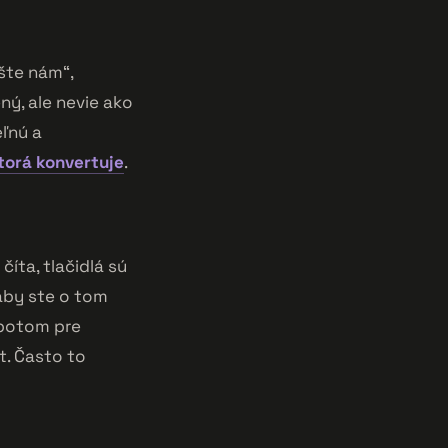
íšte nám“,
ný, ale nevie ako
eľnú a
torá konvertuje
.
číta, tlačidlá sú
 aby ste o tom
ž potom pre
t. Často to