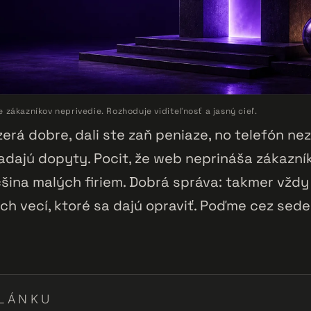
zákazníkov neprivedie. Rozhoduje viditeľnosť a jasný cieľ.
erá dobre, dali ste zaň peniaze, no telefón nez
dajú dopyty. Pocit, že web neprináša zákazní
šina malých firiem. Dobrá správa: takmer vždy
ch vecí, ktoré sa dajú opraviť. Poďme cez sed
LÁNKU