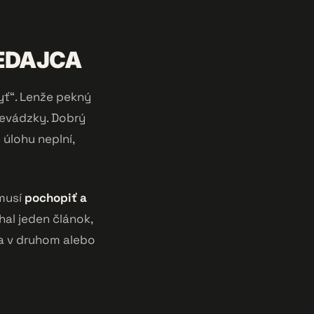
REDAJCA
byť“. Lenže pekný
revádzky. Dobrý
úlohu neplní,
musí
pochopiť a
yhal jeden článok,
va v druhom alebo