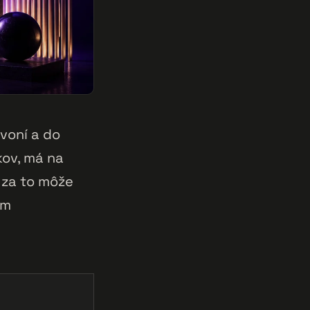
voní a do
kov, má na
 za to môže
em