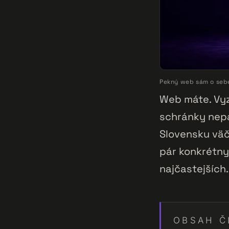
Pekný web sám o sebe 
Web máte. Vyz
schránky nepa
Slovensku väč
pár konkrétny
najčastejších.
OBSAH Č