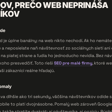
OV, PREČO WEB NEPRINÁŠA
ÍKOV
jde
d je úplne banálny: na web nikto nechodí. Ak ho nemát
 a neposielate naň návštevnosť zo sociálnych sietí ani o
na piatej strane a ľudia ho jednoducho nevidia. Bez n
koho presvedčiť. Toto rieši
SEO pre malé firmy
, ktoré w
aši zákazníci reálne hľadajú.
pomaly
va dlhšie ako tri sekundy, väčšina návštevníkov odíde s
mobile to platí dvojnásobne. Pomalý web zároveň Google
 takže stratíte dvakrát: aj návštevníka, aj pozíciu. Rýchl