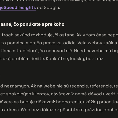
geSpeed Insights
od Googlu.
 jasné, čo ponúkate a pre koho
 troch sekúnd rozhoduje, či ostane. Ak v tom čase nep
 to pomáha a prečo práve vy, odíde. Veľa webov začína
irma s tradíciou“, čo nehovorí nič. Hneď navrchu má by
a aký problém riešite. Konkrétne, ľudsky, bez fráz.
a
d neznámych. Ak na webe nie sú recenzie, referencie, r
t spokojných klientov, návštevník nemá dôvod uveriť, 
ôvera sa buduje dôkazmi: hodnotenia, ukážky práce, log
 a adresa. Web bez dôkazov pôsobí ako prázdny obcho