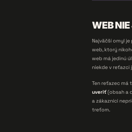
WEB NIE
Najväčší omyl je 
web, ktorý nikoh
web má jedinú úl
niekde v reťazci j
Ten reťazec má t
uveriť
(obsah a 
a zákazníci neprí
treťom.