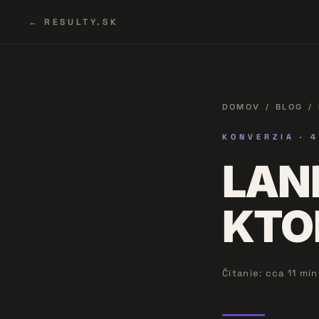
← RESULTY.SK
DOMOV
/
BLOG
/
KONVERZIA ·
4
LAN
KTO
Čítanie: cca 11 min