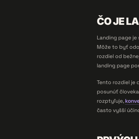
ČO JE L
Landing page je s
Môže to byť odos
rozdiel od bežne
landing page pon
Tento rozdiel je 
posunúť človeka 
rozptyľuje,
konve
často vyšší účin