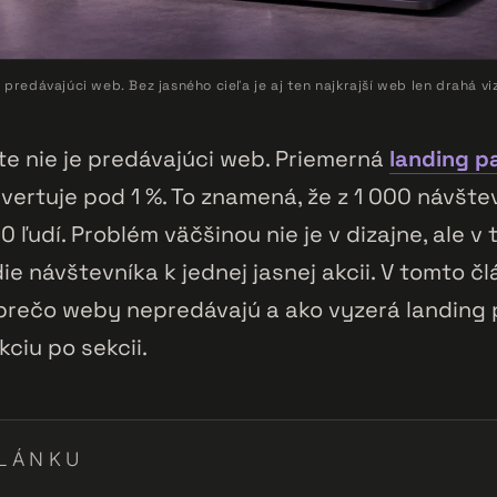
 predávajúci web. Bez jasného cieľa je aj ten najkrajší web len drahá viz
e nie je predávajúci web. Priemerná
landing p
vertuje pod 1 %. To znamená, že z 1 000 návšte
0 ľudí. Problém väčšinou nie je v dizajne, ale v 
e návštevníka k jednej jasnej akcii. V tomto čl
prečo weby nepredávajú a ako vyzerá landing 
kciu po sekcii.
LÁNKU