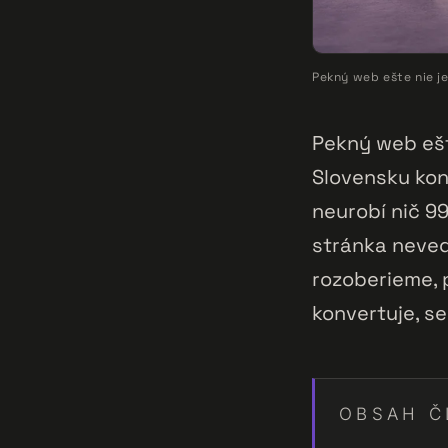
Pekný web ešte nie je
Pekný web ešt
Slovensku kon
neurobí nič 99
stránka nevedi
rozoberieme, 
konvertuje, se
OBSAH Č