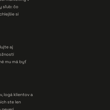
 sľub: čo
hlejšie si
ujte aj
možností
tné mu má byť
, logá klientov a
ich ste len
 neverí.