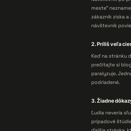
meste" neznamená
zákazník získa a
návštevník povie
2. Príliš veľa cie
Keď na stránku dá
prečítajte si bl
paralyzuje. Jedn
podriadené.
3. Žiadne dôkaz
Ľudia neveria sľu
prípadové štúdie
ďalšia stránka, k