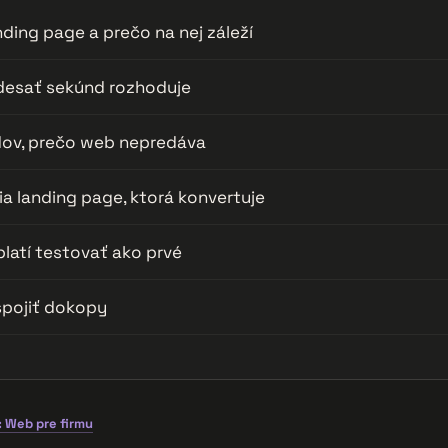
nding page a prečo na nej záleží
desať sekúnd rozhoduje
ov, prečo web nepredáva
a landing page, ktorá konvertuje
platí testovať ako prvé
spojiť dokopy
 Web pre firmu