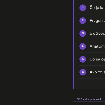
Čo je la
Prvých 
5 dôvod
Anatómi
Čo sa o
Ako to 
← Súčasť sprievodcu: