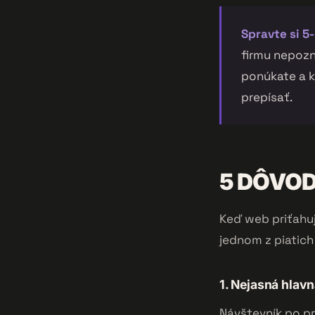
Spravte si 5
firmu nepozn
ponúkate a k
prepísať.
5 DÔVOD
Keď web priťahuj
jednom z piatich 
1. Nejasná hlavn
Návštevník po pr