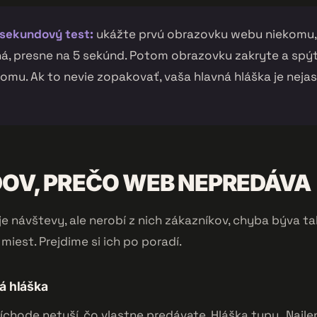
-sekundový test:
ukážte prvú obrazovku webu niekomu,
á, presne na 5 sekúnd. Potom obrazovku zakryte a spýt
omu. Ak to nevie zopakovať, vaša hlavná hláška je nejas
OV, PREČO WEB NEPREDÁVA
e návštevy, ale nerobí z nich zákazníkov, chyba býva t
miest. Prejdime si ich po poradí.
á hláška
íchode netuší, čo vlastne predávate. Hláška typu „Najle