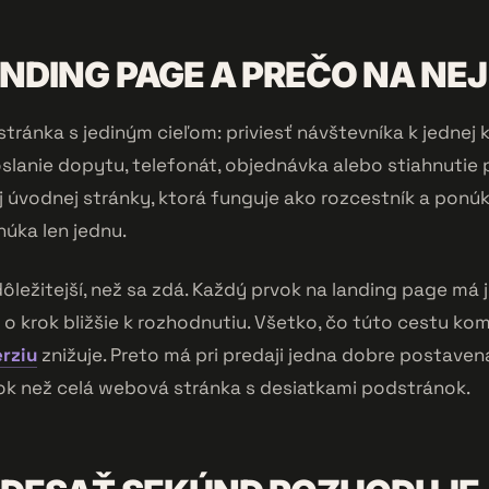
ANDING PAGE A PREČO NA NEJ
tránka s jediným cieľom: priviesť návštevníka k jednej k
lanie dopytu, telefonát, objednávka alebo stiahnutie 
j úvodnej stránky, ktorá funguje ako rozcestník a ponúk
úka len jednu.
dôležitejší, než sa zdá. Každý prvok na landing page má 
o krok bližšie k rozhodnutiu. Všetko, čo túto cestu kom
rziu
znižuje. Preto má pri predaji jedna dobre postave
ok než celá webová stránka s desiatkami podstránok.