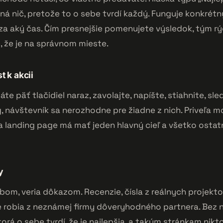
 nič, pretože to o sebe tvrdí každý. Funguje konkrétny
 za aký čas. Čím presnejšie pomenujete výsledok, tým rýc
, že je na správnom mieste.
st k akcii
te päť tlačidiel naraz, zavolajte, napíšte, stiahnite, sled
og, návštevník sa nerozhodne pre žiadne z nich. Priveľa 
a landing page má mať jeden hlavný cieľ a všetko osta
y
bom, veria dôkazom. Recenzie, čísla z reálnych projektov
 robia z neznámej firmy dôveryhodného partnera. Bez n
torá o sebe tvrdí, že je najlepšia, a takým stránkam nikto