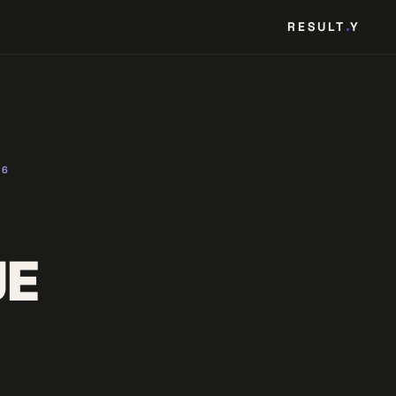
RESULT
Y
26
JE