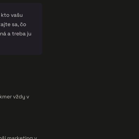
 kto vašu
ajte sa, čo
ná a treba ju
akmer vždy v
pší marketing v