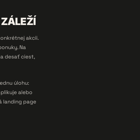
 ZÁLEŽÍ
onkrétnej akcii.
ponuky. Na
a desať ciest,
jednu úlohu:
plikuje alebo
ná landing page