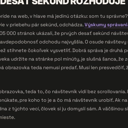
 DESAŤ SEKÚND ROZHODUJE
ríde na web, v hlave má jedinú otázku: som tu správne?
ie v priebehu pár sekúnd, odchádza.
Výskumy správani
05 000 stránok ukázali, že prvých desať sekúnd návštevy
 pravdepodobnosť odchodu najvyššia. O osude návštevy 
než stihnete čokoľvek vysvetliť. Dobrá správa je druhá 
veka udržíte na stránke pol minúty, je slušná šanca, že 
rvá obrazovka teda nemusí predať. Musí len presvedčiť, ž
brazovka, teda to, čo návštevník vidí bez scrollovania. 
ponúkate, pre koho to je a čo má návštevník urobiť. Ak n
dna z týchto vecí, človek si ju domyslí sám. A väčšinou si
ieste.