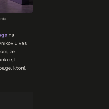
itka.
age
na
vníkov u vás
tom, že
ánku si
page, ktorá