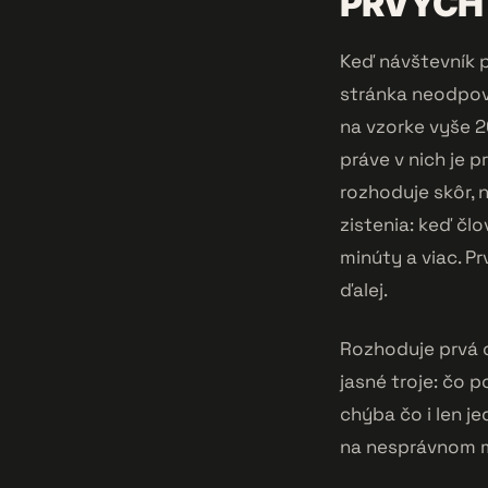
PRVÝCH
Keď návštevník p
stránka neodpov
na vzorke vyše 2
práve v nich je
rozhoduje skôr, 
zistenia: keď člo
minúty a viac. P
ďalej.
Rozhoduje prvá o
jasné troje: čo 
chýba čo i len je
na nesprávnom m