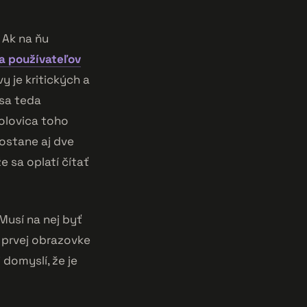
 Ak na ňu
a používateľov
 je kritických a
sa teda
polovica toho
zostane aj dve
e sa oplatí čítať
Musí na nej byť
a prvej obrazovke
 domyslí, že je