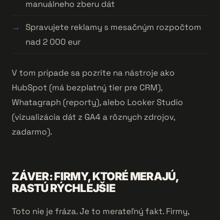
manuálneho zberu dát
Spravujete reklamy s mesačným rozpočtom
nad 2 000 eur
V tom prípade sa pozrite na nástroje ako
HubSpot (má bezplatný tier pre CRM),
Whatagraph (reporty), alebo Looker Studio
(vizualizácia dát z GA4 a rôznych zdrojov,
zadarmo).
ZÁVER: FIRMY, KTORÉ MERAJÚ,
RASTÚ RÝCHLEJŠIE
Toto nie je fráza. Je to merateľný fakt. Firmy,