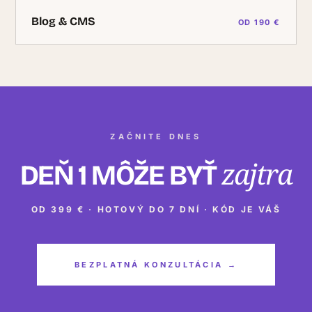
Blog & CMS
OD 190 €
ZAČNITE DNES
zajtra
DEŇ 1 MÔŽE BYŤ
OD 399 € · HOTOVÝ DO 7 DNÍ · KÓD JE VÁŠ
BEZPLATNÁ KONZULTÁCIA →