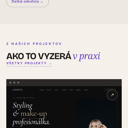
Ďalšie odvetvia →
Z NAŠICH PROJEKTOV
v praxi
AKO TO VYZERÁ
VŠETKY PROJEKTY →
↗