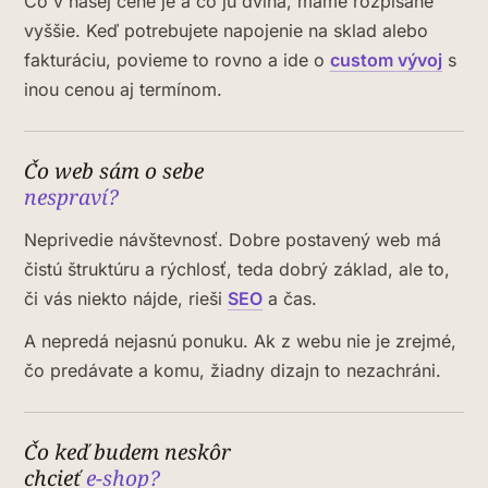
Čo v našej cene je a čo ju dvíha, máme rozpísané
vyššie. Keď potrebujete napojenie na sklad alebo
fakturáciu, povieme to rovno a ide o
custom vývoj
s
inou cenou aj termínom.
Čo web sám o sebe
nespraví?
Neprivedie návštevnosť. Dobre postavený web má
čistú štruktúru a rýchlosť, teda dobrý základ, ale to,
či vás niekto nájde, rieši
SEO
a čas.
A nepredá nejasnú ponuku. Ak z webu nie je zrejmé,
čo predávate a komu, žiadny dizajn to nezachráni.
Čo keď budem neskôr
chcieť
e-shop?