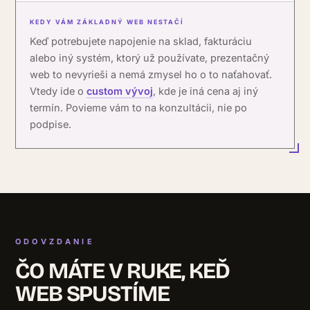
KEDY VÁM ZÁKLADNÝ WEB NESTAČÍ
Keď potrebujete napojenie na sklad, fakturáciu
alebo iný systém, ktorý už používate, prezentačný
web to nevyrieši a nemá zmysel ho o to naťahovať.
Vtedy ide o
custom vývoj
, kde je iná cena aj iný
termín. Povieme vám to na konzultácii, nie po
podpise.
ODOVZDANIE
ČO MÁTE V RUKE, KEĎ
WEB SPUSTÍME