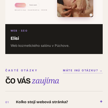
WEB · SEO
Elisi
Web kozmetického salónu v Púchove.
ČASTÉ OTÁZKY
MÁTE INÚ OTÁZKU? →
zaujíma
ČO VÁS
+
Koľko stojí webová stránka?