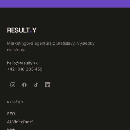
RESULT
Y
Marketingová agentúra z Bratislavy. Výsledky,
nie sľuby.
hello@resulty.sk
+421 910 283 456
SLUŽBY
SEO
AI Viditeľnosť
Web