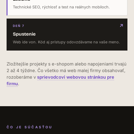
Technické SEO, rýchlosť a test na reálnych mobiloch.
Spustenie
Web ide von. Kód aj prístupy odovzdávame na vaše meno.
Zložitejšie projekty s e-shopom alebo napojeniami trvajú
2 až 4 týždne. Čo všetko má web malej firmy obsahovať,
rozoberáme v
sprievodcovi webovou stránkou pre
firmu
.
ČO JE SÚČASŤOU