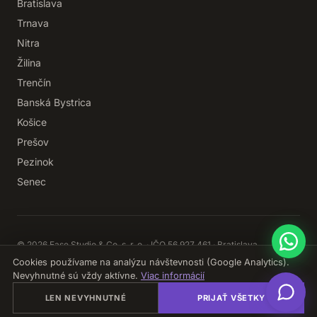
Bratislava
Trnava
Nitra
Žilina
Trenčín
Banská Bystrica
Košice
Prešov
Pezinok
Senec
© 2026 Ease Studio & Co. s. r. o. · IČO 56 927 461 · Bratislava,
Slovensko
Cookies používame na analýzu návštevnosti (Google Analytics).
Ochrana osobných údajov
Obchodné podmienky
Cookies
Nevyhnutné sú vždy aktívne.
Viac informácií
Spravovať cookies
LEN NEVYHNUTNÉ
PRIJAŤ VŠETKY