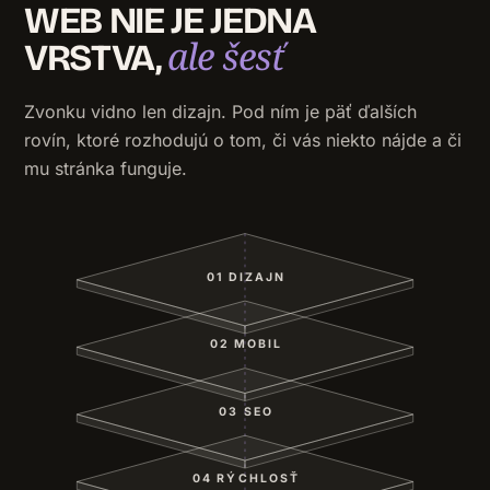
WEB NIE JE JEDNA
ale šesť
VRSTVA,
Zvonku vidno len dizajn. Pod ním je päť ďalších
rovín, ktoré rozhodujú o tom, či vás niekto nájde a či
mu stránka funguje.
01 DIZAJN
02 MOBIL
03 SEO
04 RÝCHLOSŤ