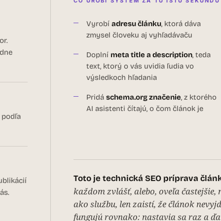
ČO UROBÍ SYSTÉM ZA TÚ ISTÚ SEKUNDU
Vyrobí
adresu článku
, ktorá dáva
zmysel človeku aj vyhľadávaču
or.
adne
Doplní
meta title a description
, teda
text, ktorý o vás uvidia ľudia vo
výsledkoch hľadania
Pridá
schema.org značenie
, z ktorého
AI asistenti čítajú, o čom článok je
 podľa
Toto je technická SEO príprava článk
blikácií
každom zvlášť, alebo, oveľa častejšie
ás.
ako službu, len zaistí, že článok nevyj
fungujú rovnako: nastavia sa raz a ďal