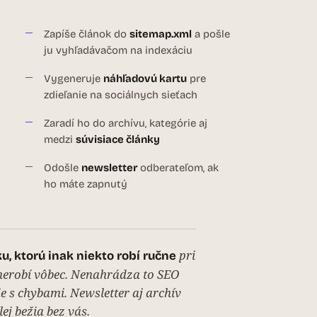
Zapíše článok do
sitemap.xml
a pošle
ju vyhľadávačom na
indexáciu
Vygeneruje
náhľadovú kartu
pre
zdieľanie na sociálnych sieťach
Zaradí ho do archívu, kategórie aj
medzi
súvisiace články
Odošle
newsletter
odberateľom, ak
ho máte zapnutý
pri
u, ktorú inak niekto robí ručne
, nerobí vôbec. Nenahrádza to SEO
de s chybami. Newsletter aj archív
ej bežia bez vás.