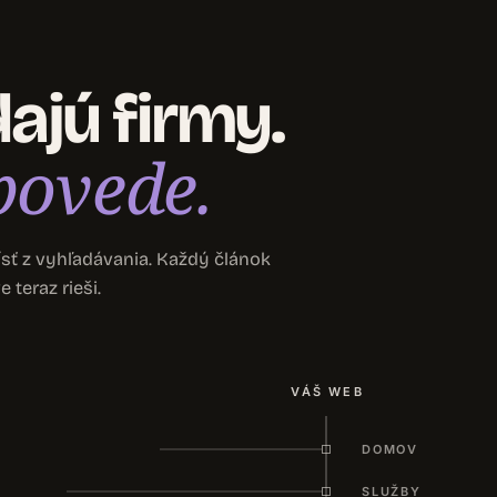
ajú firmy.
povede.
ísť z vyhľadávania. Každý článok
 teraz rieši.
VÁŠ WEB
DOMOV
SLUŽBY