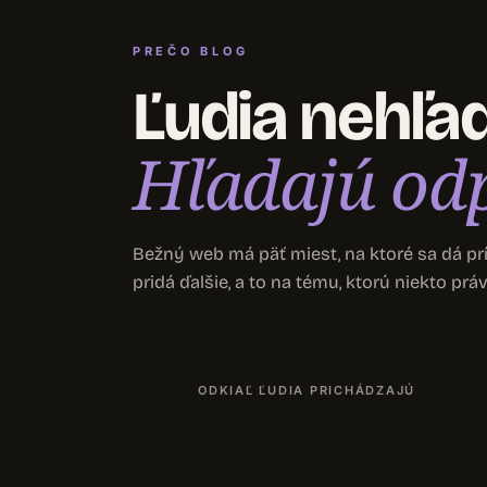
PREČO BLOG
Ľudia nehľad
Hľadajú od
Bežný web má päť miest, na ktoré sa dá pr
pridá ďalšie, a to na tému, ktorú niekto práve
ODKIAĽ ĽUDIA PRICHÁDZAJÚ