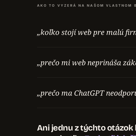
AKO TO VYZERÁ NA NAŠOM VLASTNOM 
„koľko stojí web pre malú fi
„prečo mi web neprináša zák
„prečo ma ChatGPT neodpor
Ani jednu z týchto otázo