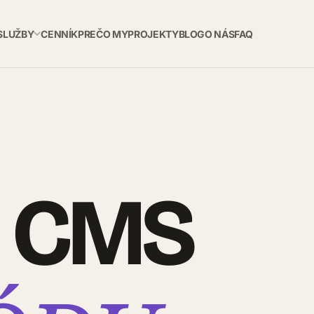
SLUŽBY
CENNÍK
PREČO MY
PROJEKTY
BLOG
O NÁS
FAQ
& CMS