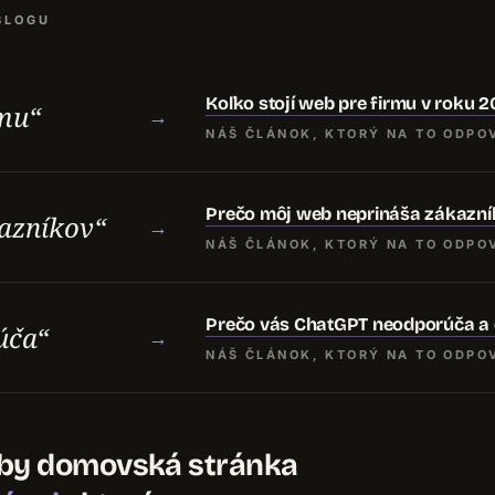
BLOGU
Koľko stojí web pre firmu v roku 
rmu“
→
NÁŠ ČLÁNOK, KTORÝ NA TO ODPO
Prečo môj web neprináša zákazní
azníkov“
→
NÁŠ ČLÁNOK, KTORÝ NA TO ODPO
Prečo vás ChatGPT neodporúča a 
úča“
→
NÁŠ ČLÁNOK, KTORÝ NA TO ODPO
k by domovská stránka