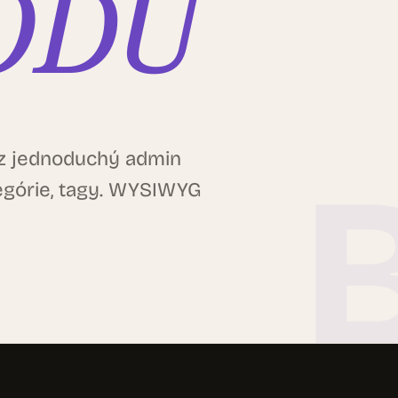
ÓDU
ez jednoduchý admin
tegórie, tagy. WYSIWYG