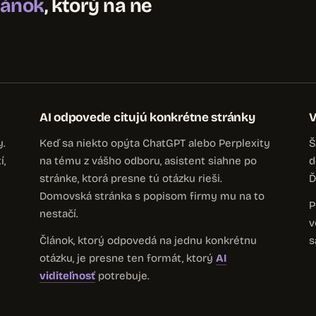
článok
, ktorý na ne
AI odpovede citujú konkrétne stránky
V
y.
Keď sa niekto opýta ChatGPT alebo Perplexity
Š
í,
na tému z vášho odboru, asistent siahne po
d
stránke, ktorá presne tú otázku rieši.
Ď
Domovská stránka s popisom firmy mu na to
P
nestačí.
v
Článok, ktorý odpovedá na jednu konkrétnu
s
otázku, je presne ten formát, ktorý
AI
viditeľnosť
potrebuje.