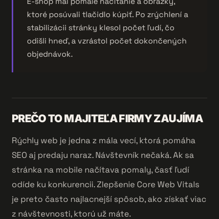
E-shop mal pomalé načítanie a obrázky,
ktoré posúvali tlačidlo kúpiť. Po zrýchlení a
stabilizácii stránky klesol počet ľudí, čo
odišli hneď, a vzrástol počet dokončených
objednávok.
PREČO TO MAJITEĽA FIRMY ZAUJÍMA
Rýchly web je jedna z mála vecí, ktorá pomáha
SEO aj predaju naraz. Návštevník nečaká. Ak sa
stránka na mobile načítava pomaly, časť ľudí
odíde ku konkurencii. Zlepšenie Core Web Vitals
je preto často najlacnejší spôsob, ako získať viac
z návštevnosti, ktorú už máte.