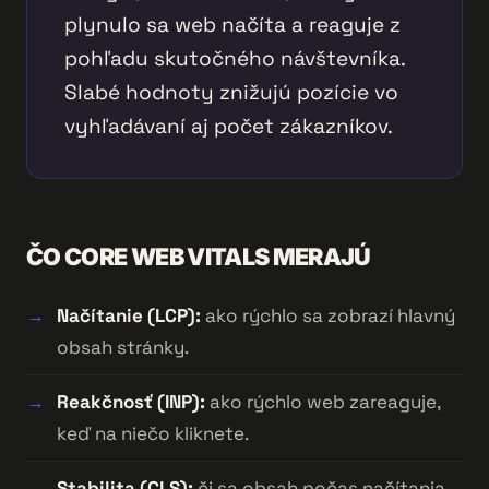
plynulo sa web načíta a reaguje z
pohľadu skutočného návštevníka.
Slabé hodnoty znižujú pozície vo
vyhľadávaní aj počet zákazníkov.
ČO CORE WEB VITALS MERAJÚ
Načítanie (LCP):
ako rýchlo sa zobrazí hlavný
obsah stránky.
Reakčnosť (INP):
ako rýchlo web zareaguje,
keď na niečo kliknete.
Stabilita (CLS):
či sa obsah počas načítania