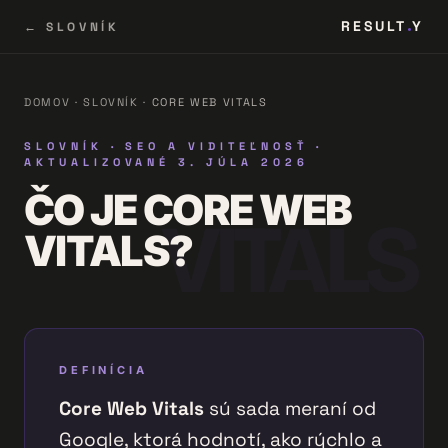
RESULT
Y
← SLOVNÍK
DOMOV
·
SLOVNÍK
·
CORE WEB VITALS
SLOVNÍK · SEO A VIDITEĽNOSŤ ·
AKTUALIZOVANÉ 3. JÚLA 2026
ČO JE CORE WEB
VITALS?
DEFINÍCIA
Core Web Vitals
sú sada meraní od
Google, ktorá hodnotí, ako rýchlo a