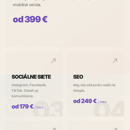
mobilná verzia.
od 399 €
north_east
north_east
SOCIÁLNE SIETE
SEO
Instagram, Facebook,
Aby vás zákazníci našli na
TikTok. Obsah aj
Google.
komunikácia.
03
04
od 249 €
/ mes
od 179 €
/ mes