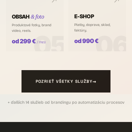
north_east
north_east
& foto
E-SHOP
OBSAH
Platby, doprava, sklad,
Produktové fotky, brand
faktúry.
video, reels.
05
06
od 990 €
od 299 €
/ mes
→
POZRIEŤ VŠETKY SLUŽBY
+ ďalších 14 služieb od brandingu po automatizáciu procesov